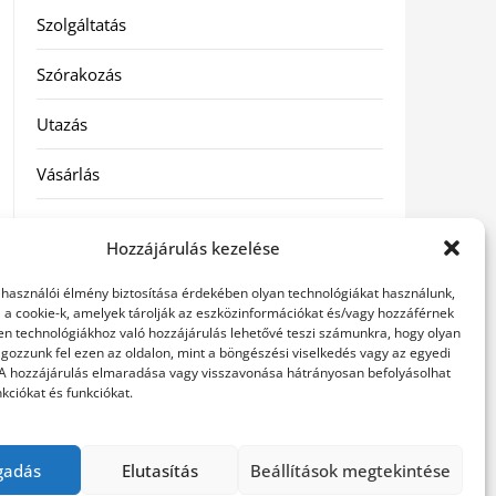
Szolgáltatás
Szórakozás
Utazás
Vásárlás
Víztisztítás
Hozzájárulás kezelése
Webáruház
elhasználói élmény biztosítása érdekében olyan technológiákat használunk,
l a cookie-k, amelyek tárolják az eszközinformációkat és/vagy hozzáférnek
en technológiákhoz való hozzájárulás lehetővé teszi számunkra, hogy olyan
Címkék
gozzunk fel ezen az oldalon, mint a böngészési viselkedés vagy az egyedi
 A hozzájárulás elmaradása vagy visszavonása hátrányosan befolyásolhat
kciókat és funkciókat.
hátfájás kezelése
műkörmös eszközök
szemészeti
betegségek
gadás
Elutasítás
Beállítások megtekintése