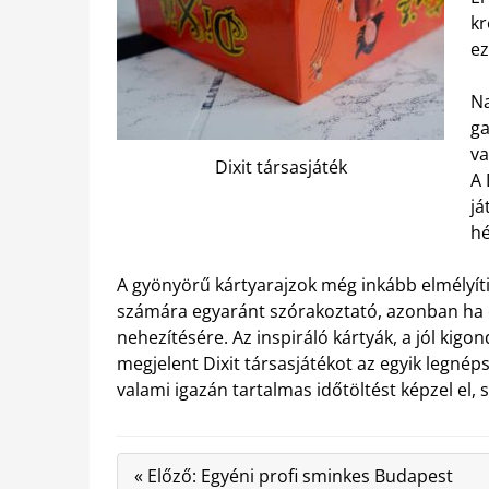
kr
ez
Na
ga
va
Dixit társasjáték
A 
já
hé
A gyönyörű kártyarajzok még inkább elmélyítik
számára egyaránt szórakoztató, azonban ha c
nehezítésére. Az inspiráló kártyák, a jól kig
megjelent Dixit társasjátékot az egyik legnéps
valami igazán tartalmas időtöltést képzel el,
« Előző: Egyéni profi sminkes Budapest