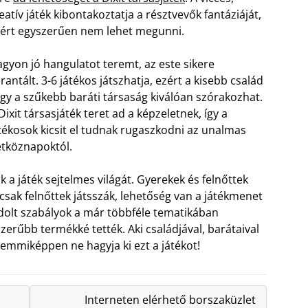
eatív játék kibontakoztatja a résztvevők fantáziáját,
ért egyszerűen nem lehet megunni.
gyon jó hangulatot teremt, az este sikere
rantált. 3-6 játékos játszhatja, ezért a kisebb család
gy a szűkebb baráti társaság kiválóan szórakozhat.
Dixit társasjáték teret ad a képzeletnek, így a
tékosok kicsit el tudnak rugaszkodni az unalmas
tköznapoktól.
 a játék sejtelmes világát. Gyerekek és felnőttek
sak felnőttek játsszák, lehetőség van a játékmenet
ondolt szabályok a már többféle tematikában
zerűbb termékké tették. Aki családjával, barátaival
 semmiképpen ne hagyja ki ezt a játékot!
Interneten elérhető borszaküzlet