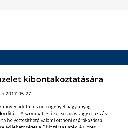
épzelet kibontakoztatására
on 2017-05-27
könnyed időtöltés nem igényel nagy anyagi
fordítást. A szombat esti kocsmázás vagy mozizás
ha helyettesíthető valami otthoni szórakozással.
rre
ad lehetőséget a Dixit társasjáték
. A vicces,