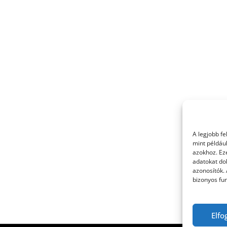
A legjobb f
mint példáu
azokhoz. Ez
adatokat dol
azonosítók.
bizonyos fun
Elfo