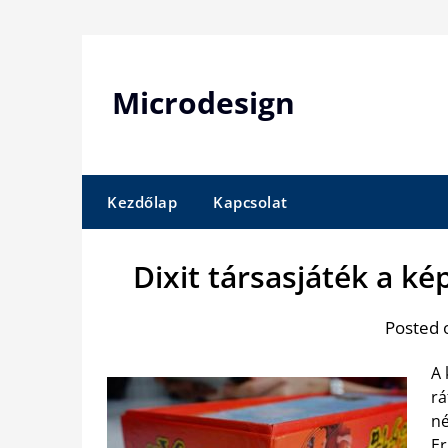
Skip
to
content
Microdesign
Kezdőlap
Kapcsolat
Dixit társasjáték a k
Posted 
A 
rá
né
E