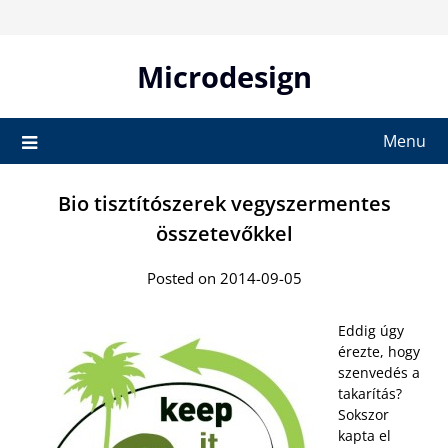
Skip
to
content
Microdesign
Menu
Bio tisztítószerek vegyszermentes
összetevőkkel
Posted on 2014-09-05
Eddig úgy
érezte, hogy
szenvedés a
takarítás?
Sokszor
kapta el