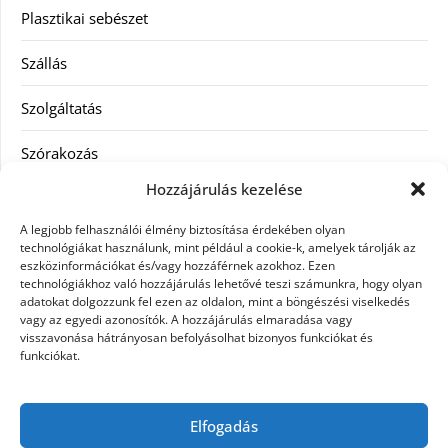
Plasztikai sebészet
Szállás
Szolgáltatás
Szórakozás
Hozzájárulás kezelése
Utazás
A legjobb felhasználói élmény biztosítása érdekében olyan
Vásárlás
technológiákat használunk, mint például a cookie-k, amelyek tárolják az
eszközinformációkat és/vagy hozzáférnek azokhoz. Ezen
technológiákhoz való hozzájárulás lehetővé teszi számunkra, hogy olyan
Víztisztítás
adatokat dolgozzunk fel ezen az oldalon, mint a böngészési viselkedés
vagy az egyedi azonosítók. A hozzájárulás elmaradása vagy
Webáruház
visszavonása hátrányosan befolyásolhat bizonyos funkciókat és
funkciókat.
Címkék
Elfogadás
hátfájás kezelése
műkörmös eszközök
szemészeti betegségek