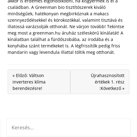
akkor is érdemes elgondolkodni, ha kisgyermek is él a
családban. A Greenman bio tisztítószerek kiváló
minőségűek, hatékonyan megbirkóznak a makacs
szennyeződésekkel és kórokozókkal, valamint tisztává és
illatossá varázsolják otthonát. Ne várjon tovább! Tekintse
meg most a greenman.hu áruház széleskörű kínálatát! A
kínálatban találhat a fürdőszobába, az irodába és a
konyhába szánt termékeket is. A légfrissítők pedig friss
mandarin vagy levendula illattal töltik meg otthonát.
« Előző: Váltson
Újrahasznosított
inverteres klíma
értékek 1. rész
berendezésre!
:Következő »
KERESÉS: