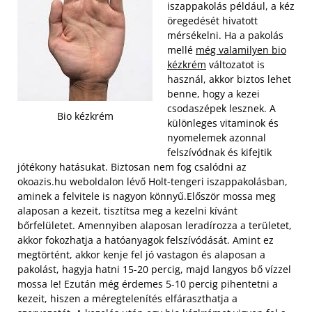
iszappakolás például, a kéz
öregedését hivatott
mérsékelni. Ha a pakolás
mellé
még valamilyen bio
kézkrém
változatot is
használ, akkor biztos lehet
benne, hogy a kezei
csodaszépek lesznek. A
Bio kézkrém
különleges vitaminok és
nyomelemek azonnal
felszívódnak és kifejtik
jótékony hatásukat. Biztosan nem fog csalódni az
okoazis.hu weboldalon lévő Holt-tengeri iszappakolásban,
aminek a felvitele is nagyon könnyű.
Először mossa meg
alaposan a kezeit, tisztítsa meg a kezelni kívánt
bőrfelületet. Amennyiben alaposan leradírozza a területet,
akkor fokozhatja a hatóanyagok felszívódását. Amint ez
megtörtént, akkor kenje fel jó vastagon és alaposan a
pakolást, hagyja hatni 15-20 percig, majd langyos bő vízzel
mossa le! Ezután még érdemes 5-10 percig pihentetni a
kezeit, hiszen a méregtelenítés elfáraszthatja a