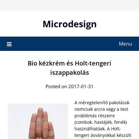
Skip
to
content
Microdesign
Menu
Bio kézkrém és Holt-tengeri
iszappakolás
Posted on 2017-01-31
A méregtelenítő pakolások
nemcsak arcra vagy a test
problémás részeire
(combok, hastájék, fenék)
használhatóak. A Holt-
tengeri ásványokkal készült