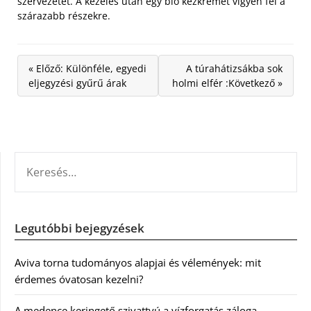
szervezetét. A kezelés után egy bio kézkrémet vigyen fel a
szárazabb részekre.
« Előző: Különféle, egyedi
A túrahátizsákba sok
eljegyzési gyűrű árak
holmi elfér :Következő »
KERESÉS:
Legutóbbi bejegyzések
Aviva torna tudományos alapjai és vélemények: mit
érdemes óvatosan kezelni?
A medence keringető szivattyú a vízforgatás záloga