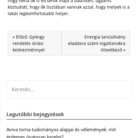
hogy néha ők is elcsenik majd a babfotelt, ugyanis
köztudott, hogy ők tisztában vannak azzal, hogy melyek is a
lakás legkomfortosabb helyei.
« Előző: Gyöngy
Energia tanúsítvány
rendelés óriási
eladásra szánt ingatlanokra
kedvezménnyel
:Következő »
KERESÉS:
Legutóbbi bejegyzések
Aviva torna tudományos alapjai és vélemények: mit
érdemes óvatosan kezelni?