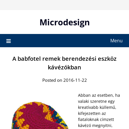
Skip
to
content
Microdesign
Menu
A babfotel remek berendezési eszköz
kávézókban
Posted on 2016-11-22
Abban az esetben, ha
valaki szeretne egy
kreatívabb küllemű,
kifejezetten az
fiataloknak címzett
kávézó megnyitni,