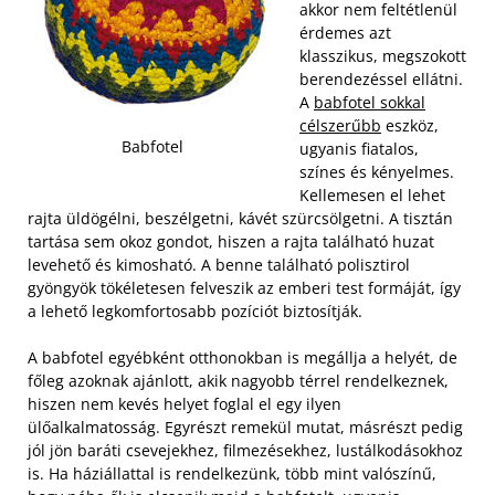
akkor nem feltétlenül
érdemes azt
klasszikus, megszokott
berendezéssel ellátni.
A
babfotel sokkal
célszerűbb
eszköz,
Babfotel
ugyanis fiatalos,
színes és kényelmes.
Kellemesen el lehet
rajta üldögélni, beszélgetni, kávét szürcsölgetni. A tisztán
tartása sem okoz gondot, hiszen a rajta található huzat
levehető és kimosható. A benne található polisztirol
gyöngyök tökéletesen felveszik az emberi test formáját, így
a lehető legkomfortosabb pozíciót biztosítják.
A babfotel egyébként otthonokban is megállja a helyét, de
főleg azoknak ajánlott, akik nagyobb térrel rendelkeznek,
hiszen nem kevés helyet foglal el egy ilyen
ülőalkalmatosság. Egyrészt remekül mutat, másrészt pedig
jól jön baráti csevejekhez, filmezésekhez, lustálkodásokhoz
is. Ha háziállattal is rendelkezünk, több mint valószínű,