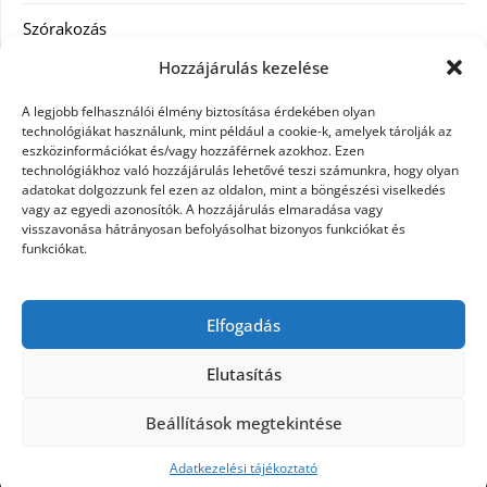
Szórakozás
Hozzájárulás kezelése
Utazás
A legjobb felhasználói élmény biztosítása érdekében olyan
Vásárlás
technológiákat használunk, mint például a cookie-k, amelyek tárolják az
eszközinformációkat és/vagy hozzáférnek azokhoz. Ezen
technológiákhoz való hozzájárulás lehetővé teszi számunkra, hogy olyan
Víztisztítás
adatokat dolgozzunk fel ezen az oldalon, mint a böngészési viselkedés
vagy az egyedi azonosítók. A hozzájárulás elmaradása vagy
Webáruház
visszavonása hátrányosan befolyásolhat bizonyos funkciókat és
funkciókat.
Címkék
Elfogadás
hátfájás kezelése
műkörmös eszközök
szemészeti betegségek
Elutasítás
Beállítások megtekintése
©2026 Microdesign
| Design:
Newspaperly
WordPress Theme
Adatkezelési tájékoztató