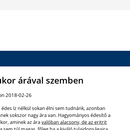
 cukor árával szemben
on 2018-02-26
 édes íz nélkül sokan élni sem tudnánk, azonban
nek sokszor nagy ára van. Hagyományos édesítő a
kor, aminek az ára
valóban alacsony, de az eritrit
a
sem túl magas, főleg ha a kiváló tulajdonságaira