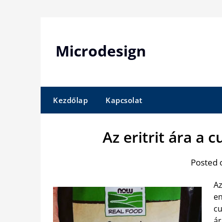
Skip
to
content
Microdesign
Kezdőlap
Kapcsolat
Az eritrit ára a
Posted 
Az
en
cu
ár