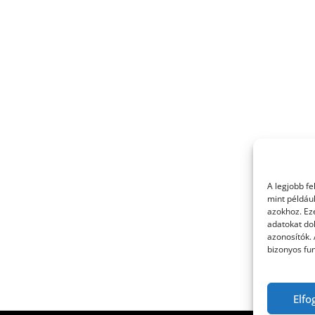
A legjobb f
mint példáu
azokhoz. Ez
adatokat dol
azonosítók.
bizonyos fun
Elfo