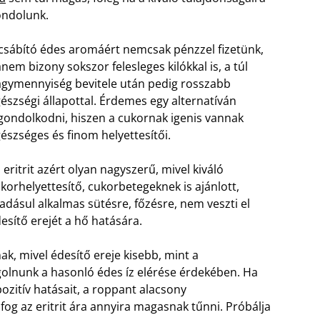
ndolunk.
csábító édes aromáért nemcsak pénzzel fizetünk,
nem bizony sokszor felesleges kilókkal is, a túl
gymennyiség bevitele után pedig rosszabb
észségi állapottal. Érdemes egy alternatíván
gondolkodni, hiszen a cukornak igenis vannak
észséges és finom helyettesítői.
 eritrit azért olyan nagyszerű, mivel kiváló
korhelyettesítő, cukorbetegeknek is ajánlott,
adásul alkalmas sütésre, főzésre, nem veszti el
esítő erejét a hő hatására.
nak, mivel édesítő ereje kisebb, mint a
agolnunk a hasonló édes íz elérése érdekében. Ha
ozitív hatásait, a roppant alacsony
fog az eritrit ára annyira magasnak tűnni. Próbálja