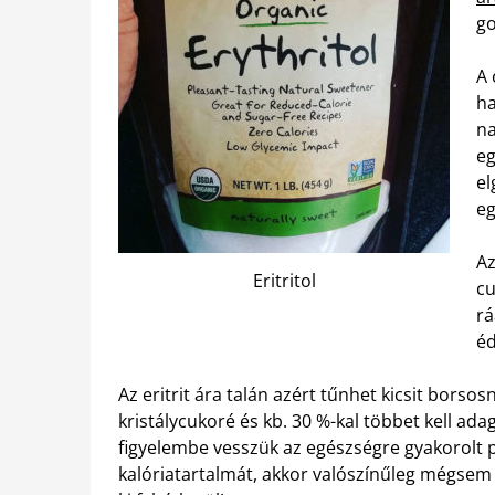
go
A 
ha
na
eg
el
eg
Az
Eritritol
cu
rá
éd
Az eritrit ára talán azért tűnhet kicsit borsos
kristálycukoré és kb. 30 %-kal többet kell ad
figyelembe vesszük az egészségre gyakorolt p
kalóriatartalmát, akkor valószínűleg mégsem 