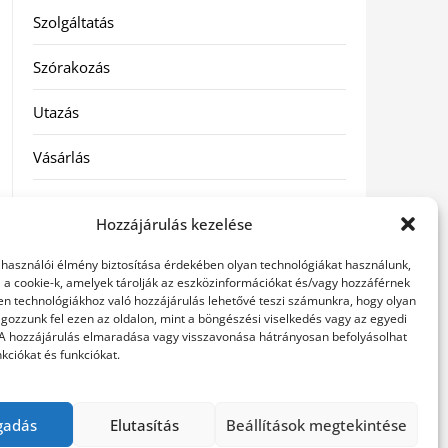
Szolgáltatás
Szórakozás
Utazás
Vásárlás
Víztisztítás
Hozzájárulás kezelése
Webáruház
elhasználói élmény biztosítása érdekében olyan technológiákat használunk,
l a cookie-k, amelyek tárolják az eszközinformációkat és/vagy hozzáférnek
en technológiákhoz való hozzájárulás lehetővé teszi számunkra, hogy olyan
Címkék
gozzunk fel ezen az oldalon, mint a böngészési viselkedés vagy az egyedi
 A hozzájárulás elmaradása vagy visszavonása hátrányosan befolyásolhat
kciókat és funkciókat.
hátfájás kezelése
műkörmös eszközök
szemészeti
betegségek
gadás
Elutasítás
Beállítások megtekintése