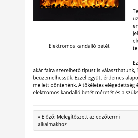
Te
üz
en
je
el
Elektromos kandalló betét
te
Ez
akár falra szerelhető típust is választhatunk, 
beüzemelhessük. Ezzel együtt érdemes alapos
mellett döntenénk. A tökéletes elégedettség
elektromos kandalló betét méretét és a szüks
« Előző: Melegítőszett az edzőtermi
alkalmakhoz