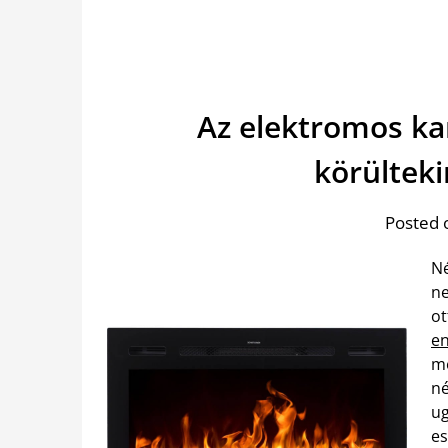
Az elektromos ka
körülteki
Posted 
Né
ne
ot
en
me
né
ug
es