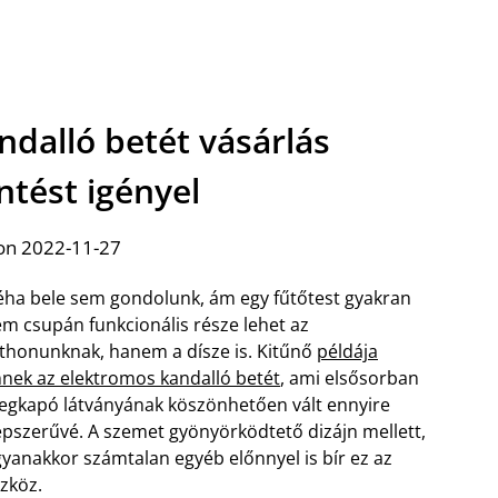
ndalló betét vásárlás
ntést igényel
on 2022-11-27
ha bele sem gondolunk, ám egy fűtőtest gyakran
m csupán funkcionális része lehet az
thonunknak, hanem a dísze is. Kitűnő
példája
nek az elektromos kandalló betét
, ami elsősorban
gkapó látványának köszönhetően vált ennyire
pszerűvé. A szemet gyönyörködtető dizájn mellett,
yanakkor számtalan egyéb előnnyel is bír ez az
zköz.