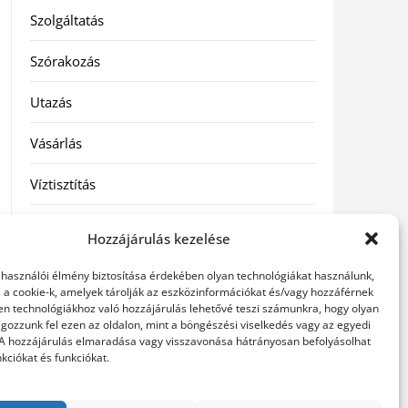
Szolgáltatás
Szórakozás
Utazás
Vásárlás
Víztisztítás
Webáruház
Hozzájárulás kezelése
elhasználói élmény biztosítása érdekében olyan technológiákat használunk,
Címkék
l a cookie-k, amelyek tárolják az eszközinformációkat és/vagy hozzáférnek
en technológiákhoz való hozzájárulás lehetővé teszi számunkra, hogy olyan
gozzunk fel ezen az oldalon, mint a böngészési viselkedés vagy az egyedi
hátfájás kezelése
műkörmös eszközök
szemészeti
 A hozzájárulás elmaradása vagy visszavonása hátrányosan befolyásolhat
betegségek
kciókat és funkciókat.