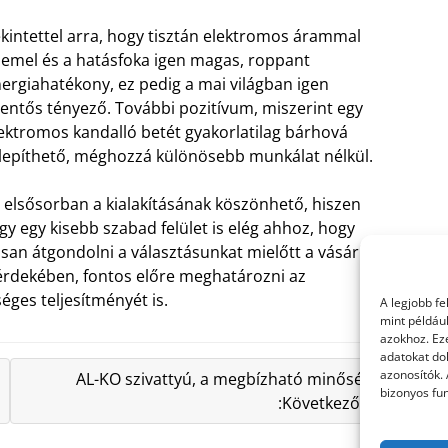
kintettel arra, hogy tisztán elektromos árammal
emel és a hatásfoka igen magas, roppant
ergiahatékony, ez pedig a mai világban igen
lentős tényező. További pozitívum, miszerint egy
ektromos kandalló betét gyakorlatilag bárhová
lepíthető, méghozzá különösebb munkálat nélkül.
 elsősorban a kialakításának köszönhető, hiszen
így egy kisebb szabad felület is elég ahhoz, hogy
an átgondolni a választásunkat mielőtt a vásárlás
 érdekében, fontos előre meghatározni az
éges teljesítményét is.
A legjobb f
mint példáu
azokhoz. Ez
adatokat dol
azonosítók.
AL-KO szivattyú, a megbízható minőség
bizonyos fun
:Következő »