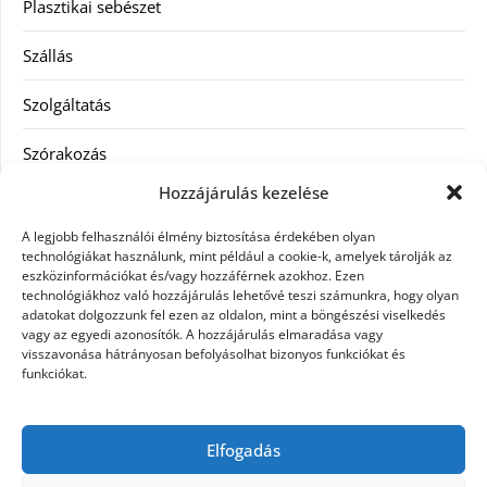
Plasztikai sebészet
Szállás
Szolgáltatás
Szórakozás
Hozzájárulás kezelése
Utazás
A legjobb felhasználói élmény biztosítása érdekében olyan
Vásárlás
technológiákat használunk, mint például a cookie-k, amelyek tárolják az
eszközinformációkat és/vagy hozzáférnek azokhoz. Ezen
technológiákhoz való hozzájárulás lehetővé teszi számunkra, hogy olyan
Víztisztítás
adatokat dolgozzunk fel ezen az oldalon, mint a böngészési viselkedés
vagy az egyedi azonosítók. A hozzájárulás elmaradása vagy
Webáruház
visszavonása hátrányosan befolyásolhat bizonyos funkciókat és
funkciókat.
Címkék
Elfogadás
hátfájás kezelése
műkörmös eszközök
szemészeti betegségek