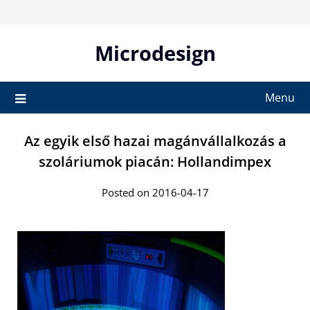
Skip
to
content
Microdesign
Menu
Az egyik első hazai magánvállalkozás a
szoláriumok piacán: Hollandimpex
Posted on 2016-04-17