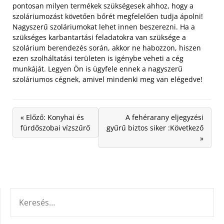
pontosan milyen termékek szükségesek ahhoz, hogy a
szoláriumozást követően bőrét megfelelően tudja ápolni!
Nagyszerű szoláriumokat lehet innen beszerezni. Ha a
szükséges karbantartási feladatokra van szüksége a
szolárium berendezés során, akkor ne habozzon, hiszen
ezen szolháltatási területen is igénybe veheti a cég
munkáját. Legyen Ön is ügyfele ennek a nagyszerű
szoláriumos cégnek, amivel mindenki meg van elégedve!
« Előző: Konyhai és
A fehérarany eljegyzési
fürdőszobai vízszűrő
gyűrű biztos siker :Következő
»
KERESÉS: