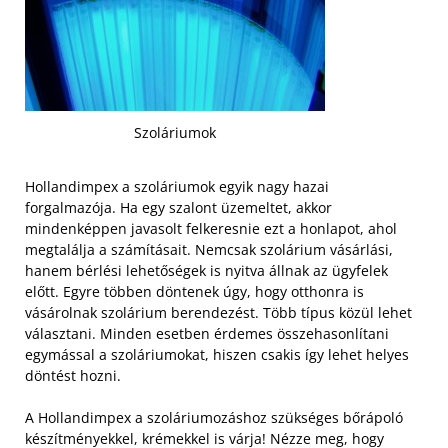
Szoláriumok
Hollandimpex a szoláriumok egyik nagy hazai
forgalmazója. Ha egy szalont üzemeltet, akkor
mindenképpen javasolt felkeresnie ezt a honlapot, ahol
megtalálja a számításait. Nemcsak szolárium vásárlási,
hanem bérlési lehetőségek is nyitva állnak az ügyfelek
előtt. Egyre többen döntenek úgy, hogy otthonra is
vásárolnak szolárium berendezést. Több típus közül lehet
választani. Minden esetben érdemes összehasonlítani
egymással a szoláriumokat, hiszen csakis így lehet helyes
döntést hozni.
A Hollandimpex a szoláriumozáshoz szükséges bőrápoló
készítményekkel, krémekkel is várja! Nézze meg, hogy