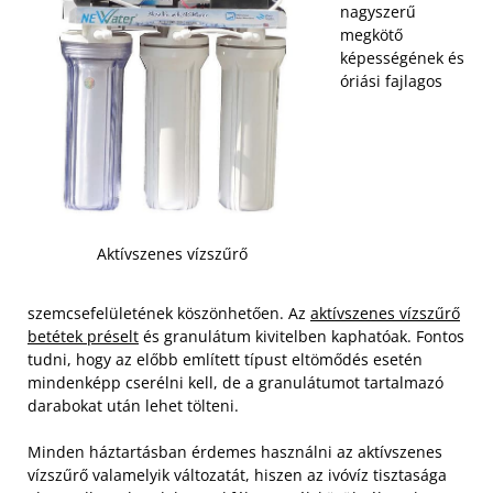
nagyszerű
megkötő
képességének és
óriási fajlagos
Aktívszenes vízszűrő
szemcsefelületének köszönhetően. Az
aktívszenes vízszűrő
betétek préselt
és granulátum kivitelben kaphatóak. Fontos
tudni, hogy az előbb említett típust eltömődés esetén
mindenképp cserélni kell, de a granulátumot tartalmazó
darabokat után lehet tölteni.
Minden háztartásban érdemes használni az aktívszenes
vízszűrő valamelyik változatát, hiszen az ivóvíz tisztasága