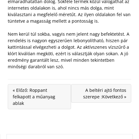
elmaradhatatlan dolog. Sokféle termék közül válogathat az
internetes oldalakon is, ahol nincs más dolga, mint
kiválasztani a megfelelő méretűt. Az ilyen oldalakon fel van
tüntetve a magasság mellett a pontosság is.
Nem kerül túl sokba, vagyis nem jelent nagy befektetést. A
rendelés is nagyon egyszerűen lebonyolítható, hiszen pár
kattintással elvégezheti a dolgot. Az aktívszenes vízszűrő a
klórt kiválóan megköti, ezért is választják olyan sokan. A jó
eredmény garantált lesz, mivel minden tekintetben
minőségi darabról van szó.
« Előző: Roppant
A beltéri ajtó fontos
felkapott a műanyag
szerepe :Következő »
ablak
KERESÉS: