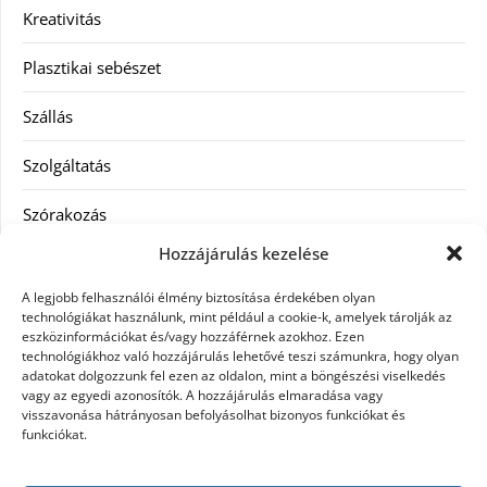
Kreativitás
Plasztikai sebészet
Szállás
Szolgáltatás
Szórakozás
Hozzájárulás kezelése
Utazás
A legjobb felhasználói élmény biztosítása érdekében olyan
Vásárlás
technológiákat használunk, mint például a cookie-k, amelyek tárolják az
eszközinformációkat és/vagy hozzáférnek azokhoz. Ezen
technológiákhoz való hozzájárulás lehetővé teszi számunkra, hogy olyan
Víztisztítás
adatokat dolgozzunk fel ezen az oldalon, mint a böngészési viselkedés
vagy az egyedi azonosítók. A hozzájárulás elmaradása vagy
Webáruház
visszavonása hátrányosan befolyásolhat bizonyos funkciókat és
funkciókat.
Címkék