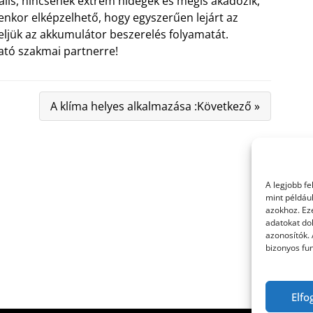
mális, nincsenek extrém hidegek és mégis akadozik,
yenkor elképzelhető, hogy egyszerűen lejárt az
teljük az akkumulátor beszerelés folyamatát.
ató szakmai partnerre!
A klíma helyes alkalmazása :Következő »
A legjobb f
mint példáu
azokhoz. Ez
adatokat dol
azonosítók.
bizonyos fun
Elfo