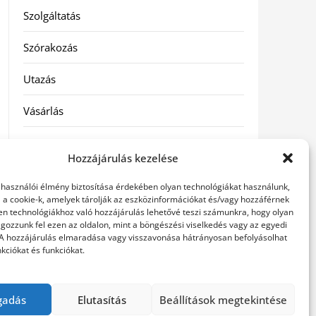
Szolgáltatás
Szórakozás
Utazás
Vásárlás
Víztisztítás
Hozzájárulás kezelése
Webáruház
elhasználói élmény biztosítása érdekében olyan technológiákat használunk,
l a cookie-k, amelyek tárolják az eszközinformációkat és/vagy hozzáférnek
en technológiákhoz való hozzájárulás lehetővé teszi számunkra, hogy olyan
Címkék
gozzunk fel ezen az oldalon, mint a böngészési viselkedés vagy az egyedi
 A hozzájárulás elmaradása vagy visszavonása hátrányosan befolyásolhat
kciókat és funkciókat.
hátfájás kezelése
műkörmös eszközök
szemészeti
betegségek
gadás
Elutasítás
Beállítások megtekintése