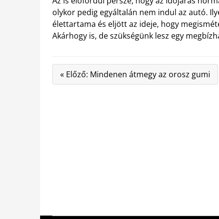
Az is előfordul persze, hogy az időjárás nor
olykor pedig egyáltalán nem indul az autó. Il
élettartama és eljött az ideje, hogy megismé
Akárhogy is, de szükségünk lesz egy megbízh
« Előző: Mindenen átmegy az orosz gumi