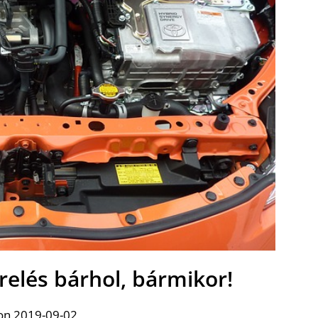
elés bárhol, bármikor!
on 2019-09-02