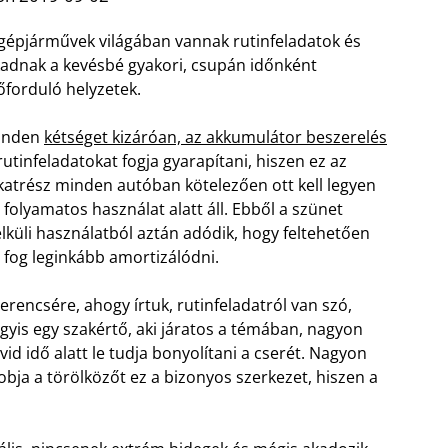
gépjárművek világában vannak rutinfeladatok és
adnak a kevésbé gyakori, csupán időnként
őforduló helyzetek.
inden
kétséget kizáróan, az akkumulátor beszerelés
rutinfeladatokat fogja gyarapítani, hiszen ez az
katrész minden autóban kötelezően ott kell legyen
 folyamatos használat alatt áll. Ebből a szünet
lküli használatból aztán adódik, hogy feltehetően
 fog leginkább amortizálódni.
erencsére, ahogy írtuk, rutinfeladatról van szó,
gyis egy szakértő, aki járatos a témában, nagyon
vid idő alatt le tudja bonyolítani a cserét. Nagyon
bja a törölközőt ez a bizonyos szerkezet, hiszen a