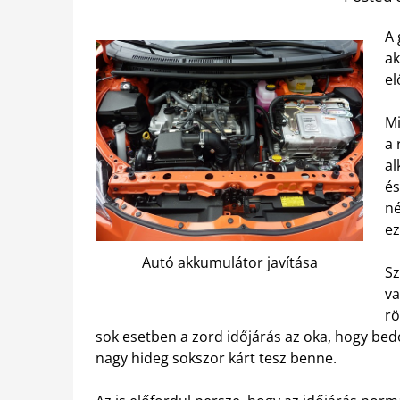
A 
ak
el
M
a 
al
és
né
ez
Autó akkumulátor javítása
Sz
va
rö
sok esetben a zord időjárás az oka, hogy bedo
nagy hideg sokszor kárt tesz benne.