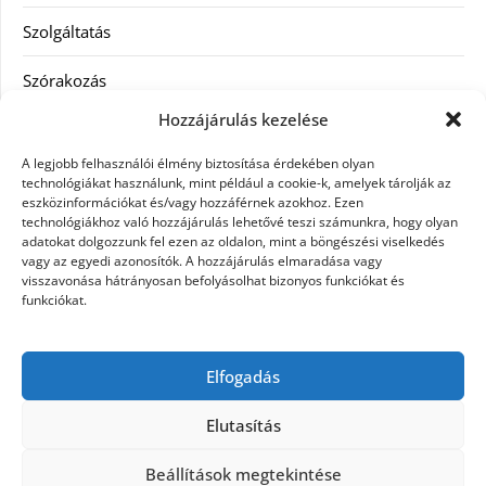
Szolgáltatás
Szórakozás
Hozzájárulás kezelése
Utazás
A legjobb felhasználói élmény biztosítása érdekében olyan
Vásárlás
technológiákat használunk, mint például a cookie-k, amelyek tárolják az
eszközinformációkat és/vagy hozzáférnek azokhoz. Ezen
technológiákhoz való hozzájárulás lehetővé teszi számunkra, hogy olyan
Víztisztítás
adatokat dolgozzunk fel ezen az oldalon, mint a böngészési viselkedés
vagy az egyedi azonosítók. A hozzájárulás elmaradása vagy
Webáruház
visszavonása hátrányosan befolyásolhat bizonyos funkciókat és
funkciókat.
Címkék
Elfogadás
hátfájás kezelése
műkörmös eszközök
szemészeti betegségek
Elutasítás
Beállítások megtekintése