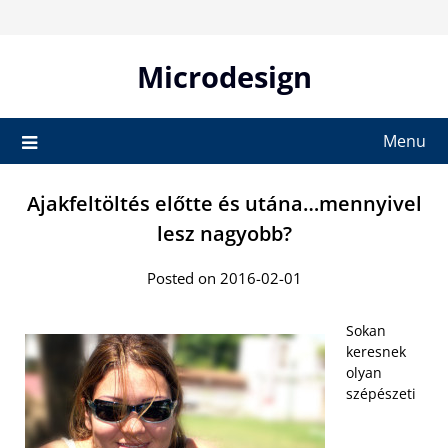
Skip
to
content
Microdesign
Menu
Ajakfeltöltés előtte és utána…mennyivel
lesz nagyobb?
Posted on 2016-02-01
Sokan
keresnek
olyan
szépészeti