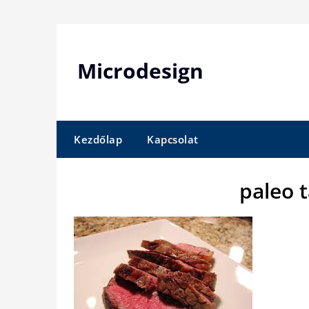
Skip
to
content
Microdesign
Kezdőlap
Kapcsolat
paleo 