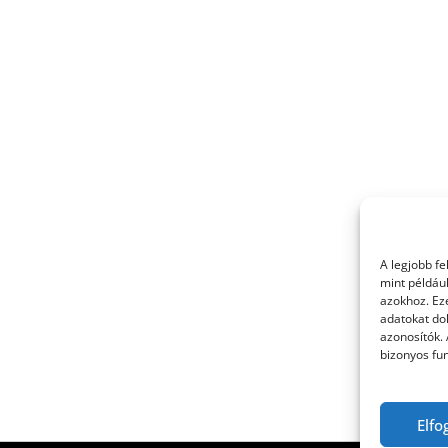
A legjobb f
mint példáu
azokhoz. Ez
adatokat dol
azonosítók.
bizonyos fun
Elfo