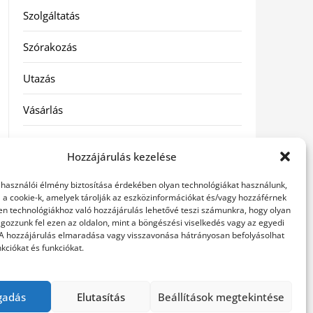
Szolgáltatás
Szórakozás
Utazás
Vásárlás
Víztisztítás
Hozzájárulás kezelése
Webáruház
elhasználói élmény biztosítása érdekében olyan technológiákat használunk,
l a cookie-k, amelyek tárolják az eszközinformációkat és/vagy hozzáférnek
en technológiákhoz való hozzájárulás lehetővé teszi számunkra, hogy olyan
Címkék
gozzunk fel ezen az oldalon, mint a böngészési viselkedés vagy az egyedi
 A hozzájárulás elmaradása vagy visszavonása hátrányosan befolyásolhat
kciókat és funkciókat.
hátfájás kezelése
műkörmös eszközök
szemészeti
betegségek
gadás
Elutasítás
Beállítások megtekintése