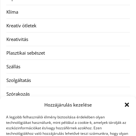
Klíma
Kreatív ötletek
Kreativitás
Plasztikai sebészet
Szállás
Szolgáltatás
Szórakozás
Hozzájárulás kezelése
Utazás
A legjobb felhasználói élmény biztosítása érdekében olyan
Vásárlás
technológiákat használunk, mint például a cookie-k, amelyek tárolják az
eszközinformációkat és/vagy hozzáférnek azokhoz. Ezen
technológiákhoz való hozzájárulás lehetővé teszi számunkra, hogy olyan
Víztisztítás