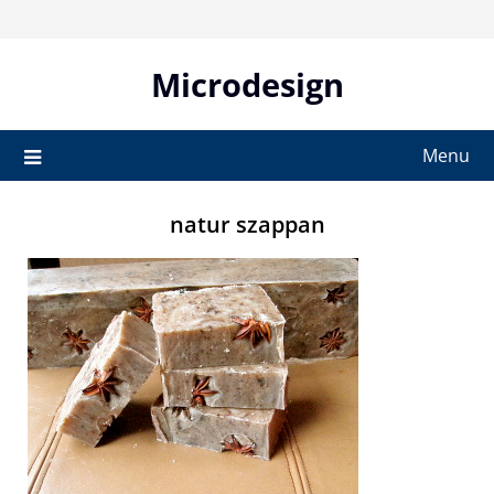
Skip
to
content
Microdesign
Menu
natur szappan