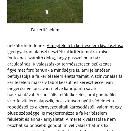
Fa kerítéselem
nélkülözhetetlenek.
A megfelelő fa kerítéselem kiválasztása
igen gyakran alapszik esztétikai kritériumokra, mivel
fontosnak számító dolog, hogy passzoljon a ház
arculatához. Kiválasztáskor természetesen szükséges
figyelmet fordítanunk a minőségre is, ami jelentősen
befolyásolja a fa kerítéselem élettartamát. A színvonalas fa
kerítéselem masszív fából készült és keresztléccel van
megerősítve facsavar, illetve kapupánt csavar
használatával.
A speciális felületkezelés, ami gombaölő
szer felvitelére alapszik, hosszútávon nyújt védelmet a
repedéstől és a környezet általi károsodástól, valamint egy
plusz szépséggel is megkoronázza a fa kerítéselem
felületét és annak árnyalatát. A méret kiválasztása nem
okozhat különösebb gondot, mivel választhatunk fix