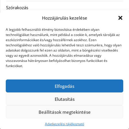
Szórakozás
Hozzájárulás kezelése
Utazás
A legjobb felhasználói élmény biztosítása érdekében olyan
Vásárlás
technológiákat használunk, mint például a cookie-k, amelyek tárolják az
eszközinformációkat és/vagy hozzáférnek azokhoz. Ezen
technológiákhoz való hozzájárulás lehetővé teszi számunkra, hogy olyan
Víztisztítás
adatokat dolgozzunk fel ezen az oldalon, mint a böngészési viselkedés
vagy az egyedi azonosítók. A hozzájárulás elmaradása vagy
Webáruház
visszavonása hátrányosan befolyásolhat bizonyos funkciókat és
funkciókat.
Címkék
Elfogadás
hátfájás kezelése
műkörmös eszközök
szemészeti betegségek
Elutasítás
Beállítások megtekintése
©2026 Microdesign
| Design:
Newspaperly
WordPress Theme
Adatkezelési tájékoztató