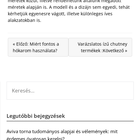
méretek közül, illetve rendelhetünk általunk megadott
méretek alapján is. A modell és a dizájn sem egyedi, tehát
kérhetjük egyenesre vágott, illetve különleges íves
alakzatokban is.
« Előző: Miért fontos a
Varázslatos ízű chutney
hókarom használata?
termékek :Következő »
KERESÉS:
Legutóbbi bejegyzések
Aviva torna tudományos alapjai és vélemények: mit
érdemes óvatosan kezelni?