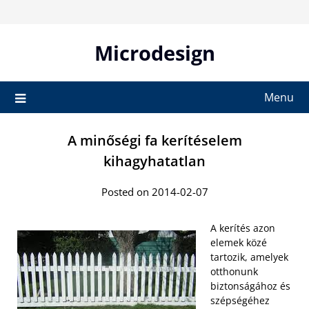
Skip
to
content
Microdesign
Menu
A minőségi fa kerítéselem
kihagyhatatlan
Posted on 2014-02-07
A kerítés azon
elemek közé
tartozik, amelyek
otthonunk
biztonságához és
szépségéhez