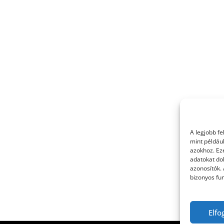
A legjobb f
mint példáu
azokhoz. Ez
adatokat dol
azonosítók.
bizonyos fun
Elfo