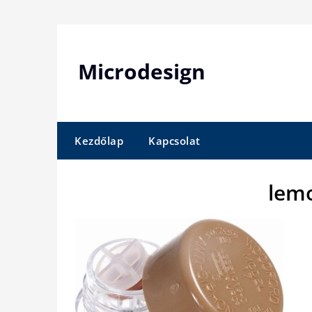
Skip
to
content
Microdesign
Kezdőlap
Kapcsolat
lemo