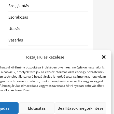
Szolgáltatás
Szórakozás
Utazás
Vásárlás
Víztisztítás
Hozzájárulás kezelése
Webáruház
elhasználói élmény biztosítása érdekében olyan technológiákat használunk,
l a cookie-k, amelyek tárolják az eszközinformációkat és/vagy hozzáférnek
en technológiákhoz való hozzájárulás lehetővé teszi számunkra, hogy olyan
Címkék
gozzunk fel ezen az oldalon, mint a böngészési viselkedés vagy az egyedi
 A hozzájárulás elmaradása vagy visszavonása hátrányosan befolyásolhat
kciókat és funkciókat.
hátfájás kezelése
műkörmös eszközök
szemészeti
betegségek
gadás
Elutasítás
Beállítások megtekintése