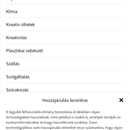
Klíma
Kreatív ötletek
Kreativitás
Plasztikai sebészet
Szállás
Szolgáltatás
Szórakozás
Hozzájárulás kezelése
Utazás
A legjobb felhasználói élmény biztosítása érdekében olyan
Vásárlás
technológiákat használunk, mint például a cookie-k, amelyek tárolják az
eszközinformációkat és/vagy hozzáférnek azokhoz. Ezen
technológiákhoz való hozzájárulás lehetővé teszi számunkra, hogy olyan
Víztisztítás