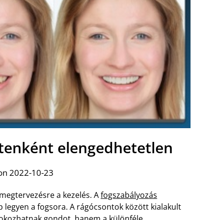
etenként elengedhetetlen
on 2022-10-23
l megtervezésre a kezelés. A
fogszabályozás
 legyen a fogsora. A rágócsontok között kialakult
 okozhatnak gondot, hanem a különféle