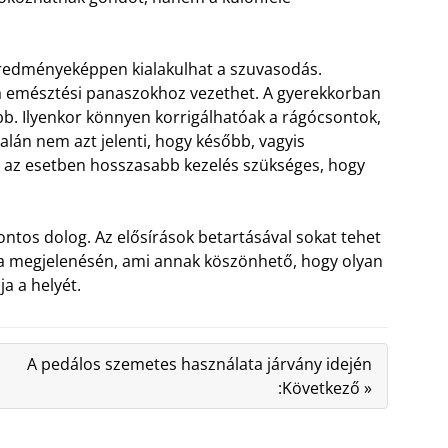
eredményeképpen kialakulhat a szuvasodás.
 emésztési panaszokhoz vezethet. A gyerekkorban
bb.
Ilyenkor könnyen korrigálhatóak a rágócsontok,
talán nem azt jelenti, hogy később, vagyis
n az esetben hosszasabb kezelés szükséges, hogy
ntos dolog. Az elősírások betartásával sokat tehet
 a megjelenésén, ami annak köszönhető, hogy olyan
ja a helyét.
A pedálos szemetes használata járvány idején
:Következő »