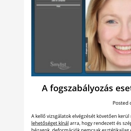
A fogszabályozás es
Posted 
A kellő vizsgálatok elvégzését követően kerü
lehetőséget kínál
arra, hogy rendezett és szép
hézagok, deformációk nemcsak esztétikailag