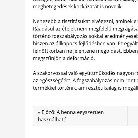
megbetegedések kockázatát is növelik.
Nehezebb a tisztításukat elvégezni, aminek 
Ráadásul az ételek nem megfelelő megrágása
történő fogszabályozás sokkal eredményese
hiszen az állkapocs fejlődésben van. Ez egyál
felnőttkorban ne jelentene megoldást. Ebbe
megszűnjön a deformáció.
A szakorvossal való együttműködés nagyon fo
az egészségéért. A fogszabályozás nem ront
termékkel történik, ami esztétikailag is megáll
« Előző: A henna egyszerűen
használható