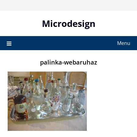
Skip
to
content
Microdesign
Menu
palinka-webaruhaz