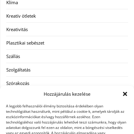
Klíma
Kreatív ötletek
Kreativitás
Plasztikai sebészet
Szállás
Szolgáltatás
Szórakozás
Hozzájárulás kezelése
Utazás
A legjobb felhasználói élmény biztosítása érdekében olyan
Vásárlás
technológiákat használunk, mint például a cookie-k, amelyek tárolják az
eszközinformációkat és/vagy hozzáférnek azokhoz. Ezen
technológiákhoz való hozzájárulás lehetővé teszi számunkra, hogy olyan
Víztisztítás
adatokat dolgozzunk fel ezen az oldalon, mint a böngészési viselkedés
vagy az egyedi azonosítók. A hozzájárulás elmaradása vagy