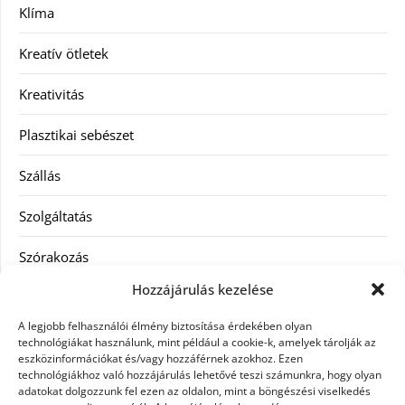
Klíma
Kreatív ötletek
Kreativitás
Plasztikai sebészet
Szállás
Szolgáltatás
Szórakozás
Hozzájárulás kezelése
Utazás
A legjobb felhasználói élmény biztosítása érdekében olyan
Vásárlás
technológiákat használunk, mint például a cookie-k, amelyek tárolják az
eszközinformációkat és/vagy hozzáférnek azokhoz. Ezen
technológiákhoz való hozzájárulás lehetővé teszi számunkra, hogy olyan
Víztisztítás
adatokat dolgozzunk fel ezen az oldalon, mint a böngészési viselkedés