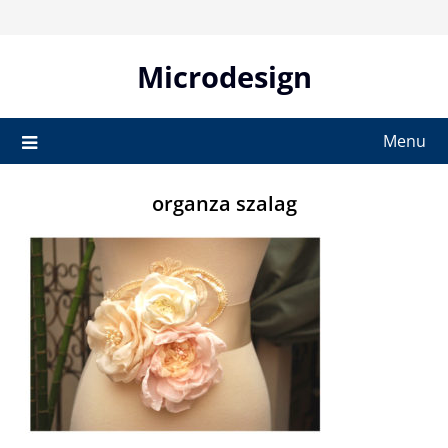
Skip
to
content
Microdesign
Menu
organza szalag