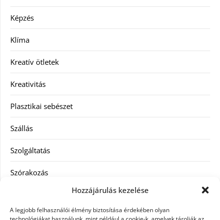
Képzés
Klíma
Kreatív ötletek
Kreativitás
Plasztikai sebészet
Szállás
Szolgáltatás
Szórakozás
Hozzájárulás kezelése
Utazás
A legjobb felhasználói élmény biztosítása érdekében olyan
Vásárlás
technológiákat használunk, mint például a cookie-k, amelyek tárolják az