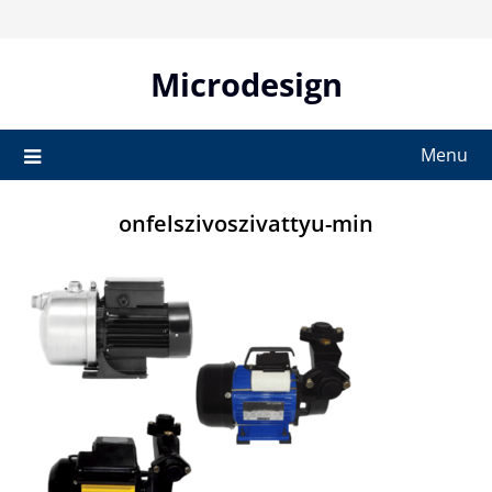
Skip
to
content
Microdesign
Menu
onfelszivoszivattyu-min