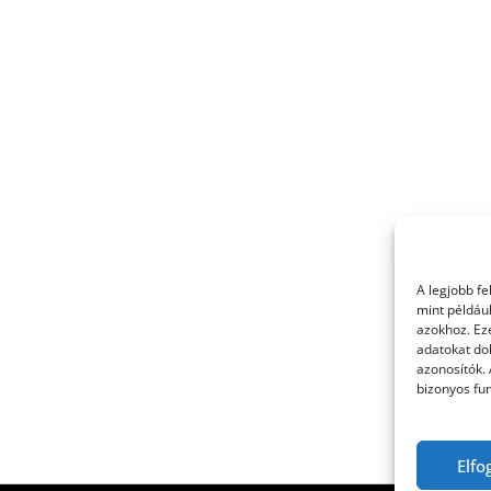
A legjobb f
mint példáu
azokhoz. Ez
adatokat dol
azonosítók.
bizonyos fun
Elfo