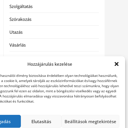
Szolgáltatás
Szórakozás
Utazás
Vásárlás
Víztisztítás
Hozzájárulás kezelése
Webáruház
elhasználói élmény biztosítása érdekében olyan technológiákat használunk,
l a cookie-k, amelyek tárolják az eszközinformációkat és/vagy hozzáférnek
en technológiákhoz való hozzájárulás lehetővé teszi számunkra, hogy olyan
Címkék
gozzunk fel ezen az oldalon, mint a böngészési viselkedés vagy az egyedi
 A hozzájárulás elmaradása vagy visszavonása hátrányosan befolyásolhat
kciókat és funkciókat.
hátfájás kezelése
műkörmös eszközök
szemészeti
betegségek
gadás
Elutasítás
Beállítások megtekintése