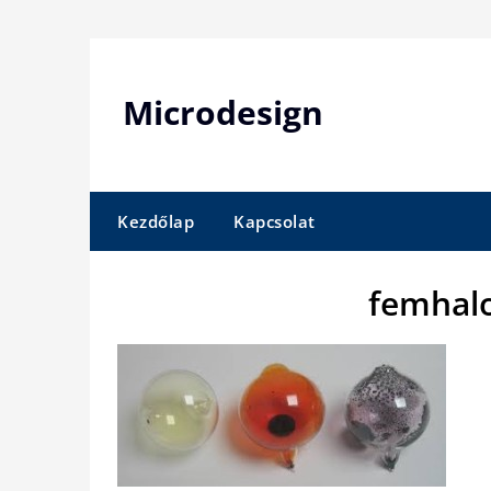
Skip
to
content
Microdesign
Kezdőlap
Kapcsolat
femhal