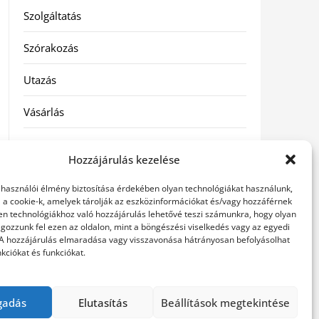
Szolgáltatás
Szórakozás
Utazás
Vásárlás
Víztisztítás
Hozzájárulás kezelése
Webáruház
elhasználói élmény biztosítása érdekében olyan technológiákat használunk,
l a cookie-k, amelyek tárolják az eszközinformációkat és/vagy hozzáférnek
en technológiákhoz való hozzájárulás lehetővé teszi számunkra, hogy olyan
Címkék
gozzunk fel ezen az oldalon, mint a böngészési viselkedés vagy az egyedi
 A hozzájárulás elmaradása vagy visszavonása hátrányosan befolyásolhat
kciókat és funkciókat.
hátfájás kezelése
műkörmös eszközök
szemészeti
betegségek
gadás
Elutasítás
Beállítások megtekintése