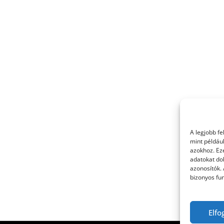
A legjobb f
mint példáu
azokhoz. Ez
adatokat dol
azonosítók.
bizonyos fun
Elfo